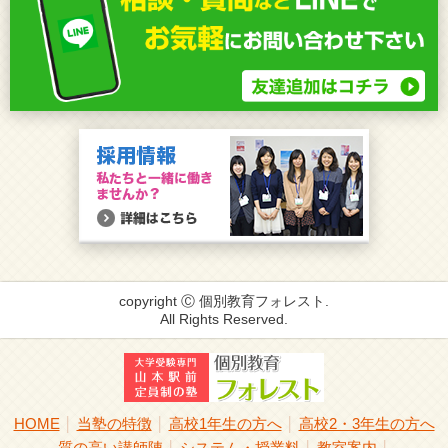
copyright Ⓒ 個別教育フォレスト.
All Rights Reserved.
HOME
当塾の特徴
高校1年生の方へ
高校2・3年生の方へ
│
│
│
質の高い講師陣
システム・授業料
教室案内
│
│
│