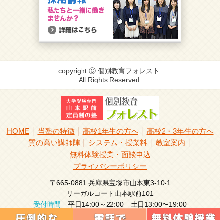
copyright Ⓒ 個別教育フォレスト.
All Rights Reserved.
HOME
当塾の特徴
高校1年生の方へ
高校2・3年生の方へ
│
│
│
質の高い講師陣
システム・授業料
教室案内
│
│
│
無料体験授業・面談申込
プライバシーポリシー
〒665-0881 兵庫県宝塚市山本東3-10-1
リーガルコート山本駅前101
受付時間
平日14:00～22:00 土日13:00〜19:00